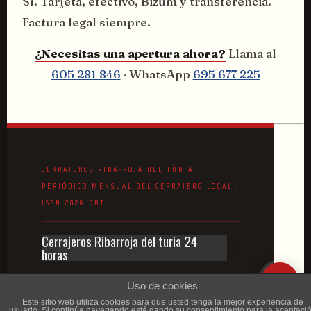
Sí. Tarjeta, efectivo, Bizum y transferencia.
Factura legal siempre.
¿Necesitas una apertura ahora?
Llama al
605 281 846
· WhatsApp
695 677 225
Cerrajeros Ribarroja del turia 24
horas
Uso de cookies
Este sitio web utiliza cookies para que usted tenga la mejor experiencia de
Aviso Legal
usuario. Si continúa navegando está dando su consentimiento para la aceptaci